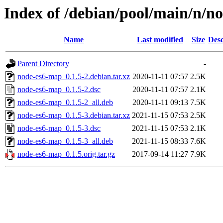
Index of /debian/pool/main/n/n
Name
Last modified
Size
Desc
Parent Directory
-
node-es6-map_0.1.5-2.debian.tar.xz
2020-11-11 07:57
2.5K
node-es6-map_0.1.5-2.dsc
2020-11-11 07:57
2.1K
node-es6-map_0.1.5-2_all.deb
2020-11-11 09:13
7.5K
node-es6-map_0.1.5-3.debian.tar.xz
2021-11-15 07:53
2.5K
node-es6-map_0.1.5-3.dsc
2021-11-15 07:53
2.1K
node-es6-map_0.1.5-3_all.deb
2021-11-15 08:33
7.6K
node-es6-map_0.1.5.orig.tar.gz
2017-09-14 11:27
7.9K